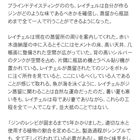
ブラインドテイスティングののち、レイチェルは自分が作る
ジンがどのような味であるべきかを確信し、蒸留から瓶詰
めまで全て一人で行うことができるようになった。
レイチェルは現在の蒸留所の周りを案内してくれた。赤い
木造納屋の中に入るとそこにはセメントの床、高い天井、几
帳面に整備された空間が広がっていた。背の高いシルバー
のタンクが空間を占め、片隅に瓶詰め機とラベル貼り機が
置かれている。レイチェルが蒸留されたてのジンをボトル
に注ぐ所作を見ていると、ここにいるべくしている人である
ことが感じて取れる。魚が海を泳ぐように、レイチェルがジ
ン蒸留に関わることは自然な運命だったのだ。暑い夏も寒
い冬も、レイチェルは母であり妻でありながら、これらの工
程を全て一人でこなす。並大抵のことではない。
「ジンのレシピが固まるまで5年かかりました。適切な水と
使用する植物の割合を定めること。製造過程がシンプルで
も、全て正しく行われている必要があるし、細かく味見をし