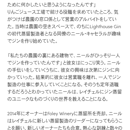
ために何かしたいと思うようになったんです」
りんごジュース工場で就ける役職を求めていたところ、気
がつけば農園の窓口係として営業のアルバイトをしてい
た。当時は農園の空きスペースで、のちにLighthouse Gin
の初代蒸留製造者となる同僚のニール・キャセラルが趣味
でジンを作り始めていた。
「私たちの農園の裏にある建物で、ニールがひっそり一人
でジンを作っていたんです」と彼女はにっこり笑う。ニール
の手伝いをしていくうちに、彼女の興味は次第にジンに向
かっていった。結果的に彼女は営業職を離れ、一人でジン
製造の仕事に参入していくことになる。そのうち定年退職
するだろうとわかっていたニールは、レイチェルにジン蒸留
のユニークなものづくりの世界を教えることになる。
2014年にオーナーはFoley Wineryに蒸留所を売却。ニール
はレイチェルに新しい蒸留製造のリーダーになってもらうこ
とを願い、新しいオーナーたちも合意。熱心な訓練と数々の