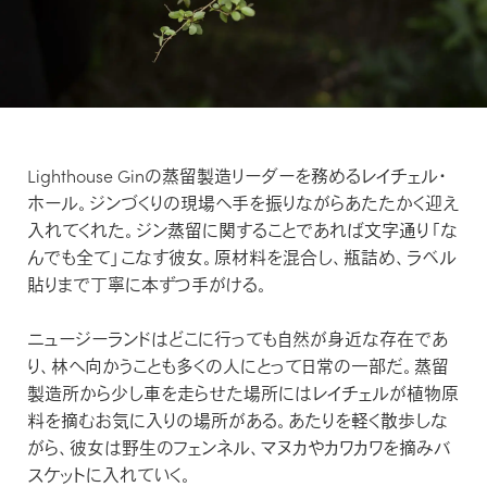
カットソー（半袖）
アンダーウェア
FEATURED
カットソー（半袖）
特集
PRODUCTS
マフラー/ネックカバー
特設ページ
シャツ/ポロシャツ
ベースレイヤー
新着商品
プロダクトについて
シャツ/ポロシャツ
靴下/ソックス
THE JOURNAL
セーター/カーディガン
ミッドレイヤー
TRANSPARENCY REPORT
セール
セーター/カーディガン
ジャーナル
icebreakerの取り組み
パンツ/ボトムス
アウターレイヤー
Lighthouse Ginの蒸留製造リーダーを務めるレイチェル・
アウトレット
パンツ/スカート/ボトムス
NEWS
ホール。ジンづくりの現場へ手を振りながらあたたかく迎え
ZQ MERINO
アンダーウェア/タイツ
入れてくれた。ジン蒸留に関することであれば文字通り「な
ニュース
アンダーウェア/タイツ
んでも全て」こなす彼女。原材料を混合し、瓶詰め、ラベル
ZQメリノ
靴下/ソックス
貼りまで丁寧に本ずつ手がける。
BLOG
靴下/ソックス
Brand films
ブログ
ニュージーランドはどこに行っても自然が身近な存在であ
ブランド紹介動画
り、林へ向かうことも多くの人にとって日常の一部だ。蒸留
HOW TO CARE
製造所から少し車を走らせた場所にはレイチェルが植物原
料を摘むお気に入りの場所がある。あたりを軽く散歩しな
お手入れ
がら、彼女は野生のフェンネル、マヌカやカワカワを摘みバ
REPAIR
スケットに入れていく。