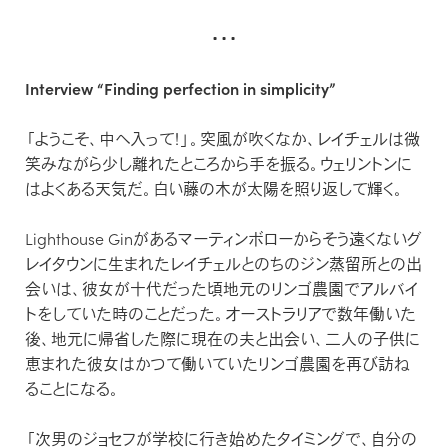
修理について
・・・
FAQ
Interview “Finding perfection in simplicity”
よくある質問
「ようこそ、中へ入って！」。突風が吹くなか、レイチェルは微
笑みながら少し離れたところから手を振る。ウェリントンに
はよくある天気だ。白い藤の木が太陽を照り返して輝く。
Lighthouse Ginがあるマーティンボローからそう遠くないグ
レイタウンに生まれたレイチェルとのちのジン蒸留所との出
会いは、彼女が十代だった頃地元のリンゴ農園でアルバイ
トをしていた時のことだった。オーストラリアで数年働いた
後、地元に帰省した際に現在の夫と出会い、二人の子供に
恵まれた彼女はかつて働いていたリンゴ農園を再び訪ね
ることになる。
「次男のジョセフが学校に行き始めたタイミングで、自分の