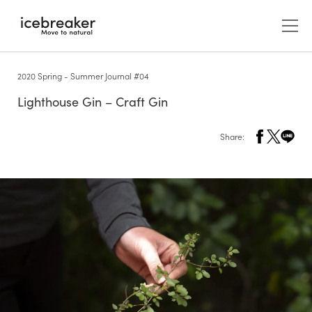
2020 Spring - Summer Journal #04
Lighthouse Gin – Craft Gin
Share:
メンズ
アウター/ジャケット
ウィメンズ
アウター/ジャケット
アクセサリー
キャップ/ビーニー/ヘッドバンド
ABOUT US
カットソー（長袖）
レイヤー
カットソー（長袖）
icebreakerについて
グローブ