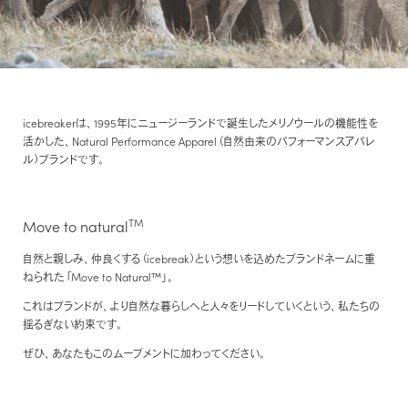
カットソー（半袖）
アンダーウェア
FEATURED
カットソー（半袖）
特集
PRODUCTS
マフラー/ネックカバー
特設ページ
シャツ/ポロシャツ
ベースレイヤー
新着商品
プロダクトについて
シャツ/ポロシャツ
靴下/ソックス
THE JOURNAL
セーター/カーディガン
ミッドレイヤー
TRANSPARENCY REPORT
セール
セーター/カーディガン
icebreakerは、1995年にニュージーランドで誕生したメリノウールの機能性を
ジャーナル
icebreakerの取り組み
活かした、Natural Performance Apparel（自然由来のパフォーマンスアパレ
パンツ/ボトムス
アウターレイヤー
アウトレット
パンツ/スカート/ボトムス
ル）ブランドです。
NEWS
ZQ MERINO
アンダーウェア/タイツ
ニュース
アンダーウェア/タイツ
ZQメリノ
TM
Move to natural
靴下/ソックス
BLOG
靴下/ソックス
Brand films
自然と親しみ、仲良くする（icebreak）という想いを込めたブランドネームに重
ブログ
ねられた「Move to Natural™」。
ブランド紹介動画
これはブランドが、より自然な暮らしへと人々をリードしていくという、私たちの
HOW TO CARE
揺るぎない約束です。
お手入れ
ぜひ、あなたもこのムーブメントに加わってください。
REPAIR