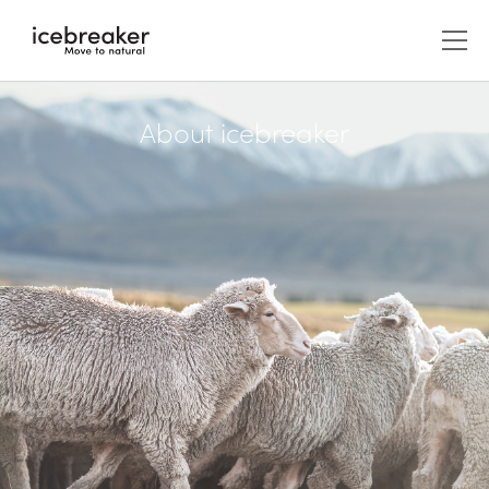
About icebreaker
メンズ
アウター/ジャケット
ウィメンズ
アウター/ジャケット
アクセサリー
キャップ/ビーニー/ヘッドバンド
ABOUT US
カットソー（長袖）
レイヤー
カットソー（長袖）
icebreakerについて
グローブ