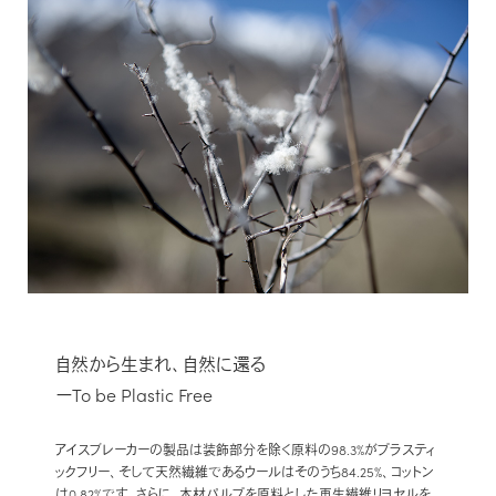
修理について
FAQ
よくある質問
自然から生まれ、自然に還る
ーTo be Plastic Free
アイスブレーカーの製品は装飾部分を除く原料の98.3%がプラスティ
ックフリー、そして天然繊維であるウールはそのうち84.25%、コットン
は0.82%です。さらに、木材パルプを原料とした再生繊維リヨセルを