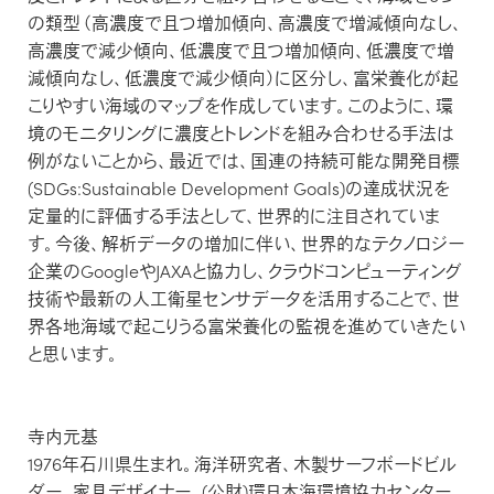
の類型（高濃度で且つ増加傾向、高濃度で増減傾向なし、
高濃度で減少傾向、低濃度で且つ増加傾向、低濃度で増
減傾向なし、低濃度で減少傾向）に区分し、富栄養化が起
こりやすい海域のマップを作成しています。このように、環
境のモニタリングに濃度とトレンドを組み合わせる手法は
例がないことから、最近では、国連の持続可能な開発目標
(SDGs:Sustainable Development Goals)の達成状況を
定量的に評価する手法として、世界的に注目されていま
す。今後、解析データの増加に伴い、世界的なテクノロジー
企業のGoogleやJAXAと協力し、クラウドコンピューティング
技術や最新の人工衛星センサデータを活用することで、世
界各地海域で起こりうる富栄養化の監視を進めていきたい
と思います。
寺内元基
1976年石川県生まれ。海洋研究者、木製サーフボードビル
ダー、家具デザイナー。(公財)環日本海環境協力センター