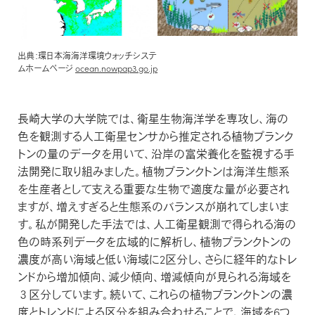
出典：環日本海海洋環境ウォッチシステ
ムホームページ
ocean.nowpap3.go.jp
長崎大学の大学院では、衛星生物海洋学を専攻し、海の
色を観測する人工衛星センサから推定される植物プランク
トンの量のデータを用いて、沿岸の富栄養化を監視する手
法開発に取り組みました。植物プランクトンは海洋生態系
を生産者として支える重要な生物で適度な量が必要され
ますが、増えすぎると生態系のバランスが崩れてしまいま
す。私が開発した手法では、人工衛星観測で得られる海の
色の時系列データを広域的に解析し、植物プランクトンの
濃度が高い海域と低い海域に2区分し、さらに経年的なトレ
ンドから増加傾向、減少傾向、増減傾向が見られる海域を
３区分しています。続いて、これらの植物プランクトンの濃
度とトレンドによる区分を組み合わせることで、海域を6つ