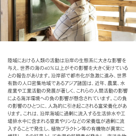
カットソー（半袖）
アンダーウェア
FEATURED
カットソー（半袖）
特集
PRODUCTS
マフラー/ネックカバー
特設ページ
シャツ/ポロシャツ
ベースレイヤー
新着商品
プロダクトについて
シャツ/ポロシャツ
靴下/ソックス
THE JOURNAL
セーター/カーディガン
ミッドレイヤー
TRANSPARENCY REPORT
セール
セーター/カーディガン
ジャーナル
icebreakerの取り組み
パンツ/ボトムス
アウターレイヤー
アウトレット
パンツ/スカート/ボトムス
NEWS
ZQ MERINO
陸域における人類の活動は沿岸の生態系に大きな影響を
アンダーウェア/タイツ
ニュース
与え、世界の海の40％以上がその影響を大きく受けている
アンダーウェア/タイツ
ZQメリノ
との報告があります。沿岸部で都市化が急激に進み、世界
靴下/ソックス
BLOG
有数の人口密集地域であるアジア諸国は、近年、農業、水
靴下/ソックス
Brand films
産業や工業活動の発展が著しく、これらの人間活動の影響
ブログ
ブランド紹介動画
による海洋環境への負の影響が懸念されています。この負
HOW TO CARE
の影響のひとつに、人為的に引き起こされる富栄養化があ
ります。これは、沿岸海域に過剰に流入する生活排水や工
お手入れ
場排水中に含まれる窒素やリンなどの栄養塩が過剰に流
入することで発生し、植物プラクトン等の有機物が異常に
REPAIR