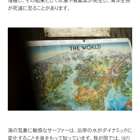
増殖し、その結果として赤潮や貧酸素が発生し、海洋生物
修理について
が死滅に至ることがあります。
FAQ
よくある質問
海の気象に敏感なサーファーは、沿岸の水がダイナミックに
変化することを身をもって知っています。我が国では、1971