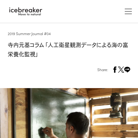
2019 Summer Journal #04
寺内元基コラム「人工衛星観測データによる海の富
栄養化監視」
Share:
メンズ
アウター/ジャケット
ウィメンズ
アウター/ジャケット
アクセサリー
キャップ/ビーニー/ヘッドバンド
ABOUT US
カットソー（長袖）
レイヤー
カットソー（長袖）
icebreakerについて
グローブ