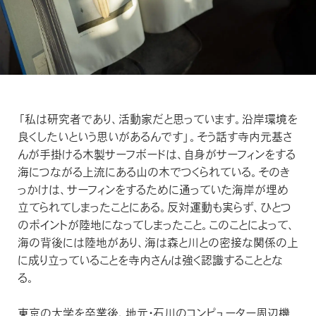
カットソー（半袖）
アンダーウェア
FEATURED
カットソー（半袖）
特集
PRODUCTS
マフラー/ネックカバー
特設ページ
シャツ/ポロシャツ
ベースレイヤー
新着商品
プロダクトについて
シャツ/ポロシャツ
靴下/ソックス
THE JOURNAL
セーター/カーディガン
ミッドレイヤー
TRANSPARENCY REPORT
セール
セーター/カーディガン
ジャーナル
icebreakerの取り組み
パンツ/ボトムス
アウターレイヤー
「私は研究者であり、活動家だと思っています。沿岸環境を
アウトレット
パンツ/スカート/ボトムス
NEWS
良くしたいという思いがあるんです」。そう話す寺内元基さ
ZQ MERINO
アンダーウェア/タイツ
んが手掛ける木製サーフボードは、自身がサーフィンをする
ニュース
アンダーウェア/タイツ
ZQメリノ
海につながる上流にある山の木でつくられている。そのき
靴下/ソックス
BLOG
っかけは、サーフィンをするために通っていた海岸が埋め
靴下/ソックス
Brand films
立てられてしまったことにある。反対運動も実らず、ひとつ
ブログ
のポイントが陸地になってしまったこと。このことによって、
ブランド紹介動画
海の背後には陸地があり、海は森と川との密接な関係の上
HOW TO CARE
に成り立っていることを寺内さんは強く認識することとな
お手入れ
る。
REPAIR
東京の大学を卒業後、地元・石川のコンピューター周辺機