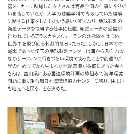
器メーカーに就職した寺内さんは商品企画の仕事にやりが
修理について
いを感じていたが、大学の建築学科で専攻していた環境
FAQ
に関する仕事をしたいという思いが強くなり、地球観測の
衛星データを取得する仕事に転職。衛星データの受信が
よくある質問
行われているアラスカやスウェーデンの北極圏をはじめ、
世界中を飛び回る刺激的な日々だった。しかし、日本での
職場であった埼玉の地球観測センターは海から遠く、なか
なかサーフィンに行きづらい環境であったことや前述の海
岸の埋め立てから生まれた問題意識が根底にあった寺内
さんは、富山県にある国連環境計画の枠組みで海洋環境
問題に取り組む環日本海環境協力センターに移り、住まい
も地元へと戻ることを決めた。