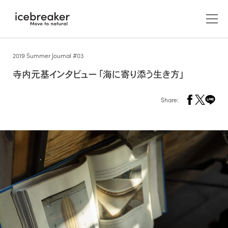
2019 Summer Journal #03
寺内元基インタビュー「海に寄り添う生き方」
Share:
メンズ
アウター/ジャケット
ウィメンズ
アウター/ジャケット
アクセサリー
キャップ/ビーニー/ヘッドバンド
ABOUT US
カットソー（長袖）
レイヤー
カットソー（長袖）
icebreakerについて
グローブ