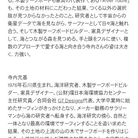
る。木製サーフボードも家具の代表作である「River Table」
も、その土地の材料にこだわった結果、つくる以外の選択
肢が見つからなかったとのこと。研究者として宇宙からの
衛星データで海を見ながら、サーファーとして日々海と触れ
合う。そして木製サーフボードビルダー、家具デザイナーと
して、海とつながる森を見つめる。手と頭をフルに使い、複
数のアプローチで愛する海と向き合う寺内さんの姿は大き
く、力強い。
寺内元基
1976年石川県生まれ。海洋研究者、木製サーフボードビル
ダー、家具デザイナー。(公財)環日本海環境協力センター
主任研究員／合同会社
GT Designs
代表。大学卒業時に始
めたサーフィンがきっかけとなり、メーカー勤務のサラリー
マンから海の研究者へ転身する。海洋研究の傍ら、自然と
一体となり最高の環境でサーフィンすることを追い求めた
結果、その土地の上流の山の木でサーフボードを作りはじ