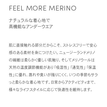
カットソー（半袖）
アンダーウェア
FEATURED
FEEL MORE MERINO
カットソー（半袖）
特集
PRODUCTS
マフラー/ネックカバー
特設ページ
シャツ/ポロシャツ
ベースレイヤー
新着商品
プロダクトについて
シャツ/ポロシャツ
ナチュラルな着心地で
靴下/ソックス
THE JOURNAL
セーター/カーディガン
ミッドレイヤー
高機能なアンダーウエア
TRANSPARENCY REPORT
セール
セーター/カーディガン
ジャーナル
icebreakerの取り組み
パンツ/ボトムス
アウターレイヤー
アウトレット
パンツ/スカート/ボトムス
NEWS
肌に直接触れる部分だからこそ、ストレスフリーで安心
ZQ MERINO
アンダーウェア/タイツ
感のある素材を身につけたい。ニュージーランドメリノ
ニュース
アンダーウェア/タイツ
ZQメリノ
の繊維は柔らかく優しい肌触り。そしてメリノウールは
靴下/ソックス
BLOG
靴下/ソックス
天然の温度調節機能があり「吸湿性」「通気性」「保温
Brand films
ブログ
性」に優れ、蒸れや臭いが残りにくく、いつの季節もサラ
ブランド紹介動画
っと柔らかな着心地です。日常からアクティビティまで、
HOW TO CARE
様々なライフスタイルに応じて快適性を維持します。
お手入れ
REPAIR