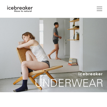
メンズ
アウター/ジャケット
ウィメンズ
アウター/ジャケット
アクセサリー
キャップ/ビーニー/ヘッドバンド
ABOUT US
カットソー（長袖）
レイヤー
カットソー（長袖）
icebreakerについて
グローブ