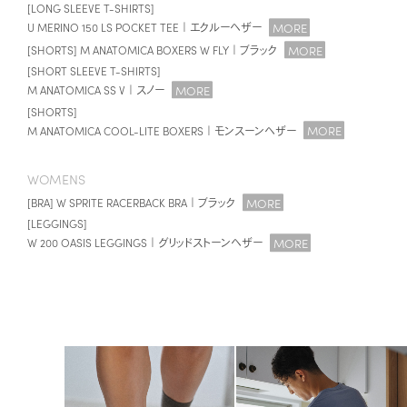
[LONG SLEEVE T-SHIRTS]
MORE
U MERINO 150 LS POCKET TEE｜エクルーヘザー
MORE
[SHORTS] M ANATOMICA BOXERS W FLY｜ブラック
[SHORT SLEEVE T-SHIRTS]
MORE
M ANATOMICA SS V｜スノー
[SHORTS]
MORE
M ANATOMICA COOL-LITE BOXERS｜モンスーンヘザー
WOMENS
MORE
[BRA] W SPRITE RACERBACK BRA｜ブラック
[LEGGINGS]
MORE
W 200 OASIS LEGGINGS｜グリッドストーンヘザー