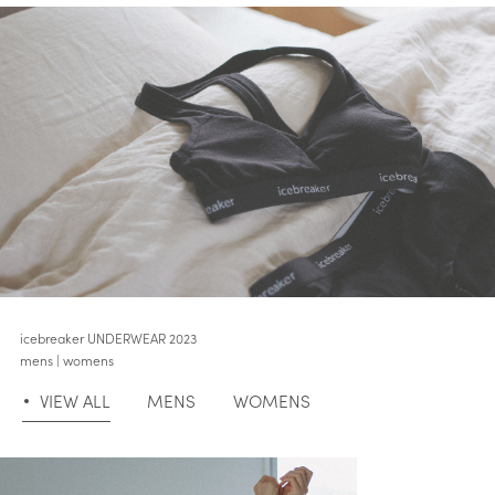
修理について
FAQ
よくある質問
icebreaker UNDERWEAR 2023
mens | womens
VIEW ALL
MENS
WOMENS