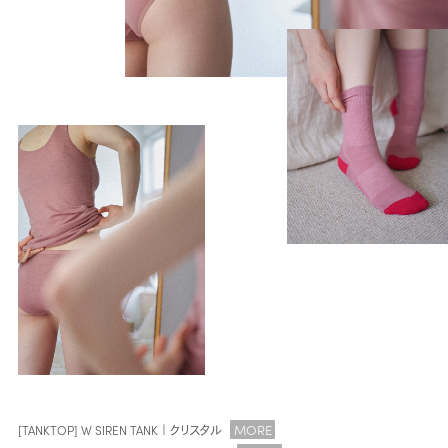
MORE
[TANKTOP] W SIREN TANK｜クリスタル