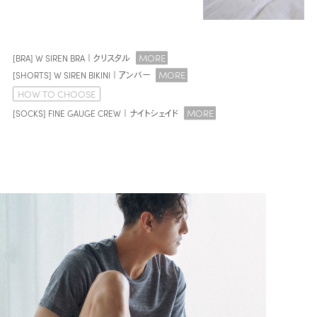
MORE
[BRA] W SIREN BRA｜クリスタル
MORE
[SHORTS] W SIREN BIKINI｜アンバー
HOW TO CHOOSE
MORE
[SOCKS] FINE GAUGE CREW｜ナイトシェイド