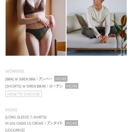
WOMENS
MORE
[BRA] W SIREN BRA｜アンバー
MORE
[SHORTS] W SIREN BIKINI｜ローデン
HOW TO CHOOSE
MENS
[LONG SLEEVE T-SHIRTS]
MORE
M 200 OASIS LS CREWE｜アンダイド
[LEGGINGS]