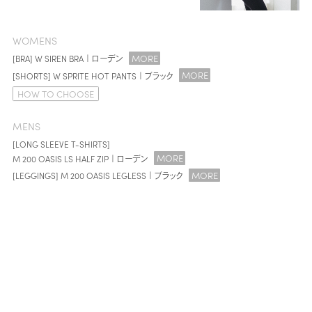
WOMENS
MORE
[BRA] W SIREN BRA｜ローデン
MORE
[SHORTS] W SPRITE HOT PANTS｜ブラック
HOW TO CHOOSE
MENS
[LONG SLEEVE T-SHIRTS]
MORE
M 200 OASIS LS HALF ZIP｜ローデン
MORE
[LEGGINGS] M 200 OASIS LEGLESS｜ブラック