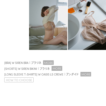
MORE
[BRA] W SIREN BRA｜プラリネ
MORE
[SHORTS] W SIREN BIKINI｜プラリネ
MORE
[LONG SLEEVE T-SHIRTS] W OASIS LS CREWE｜アンダイド
HOW TO CHOOSE