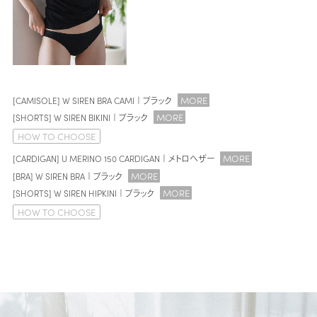
MORE
[CAMISOLE] W SIREN BRA CAMI｜ブラック
MORE
[SHORTS] W SIREN BIKINI｜ブラック
HOW TO CHOOSE
MORE
[CARDIGAN] U MERINO 150 CARDIGAN｜メトロヘザー
MORE
[BRA] W SIREN BRA｜ブラック
MORE
[SHORTS] W SIREN HIPKINI｜ブラック
HOW TO CHOOSE