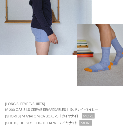
[LONG SLEEVE T-SHIRTS]
M 200 OASIS LS CREWE REMARKABLES｜ミッドナイトネイビー
MORE
[SHORTS] M ANATOMICA BOXERS｜カイヤナイト
MORE
[SOCKS] LIFESTYLE LIGHT CREW｜カイヤナイト