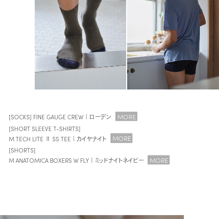
MORE
[SOCKS] FINE GAUGE CREW｜ローデン
[SHORT SLEEVE T-SHIRTS]
MORE
M TECH LITE Ⅱ SS TEE｜カイヤナイト
[SHORTS]
MORE
M ANATOMICA BOXERS W FLY｜ミッドナイトネイビー