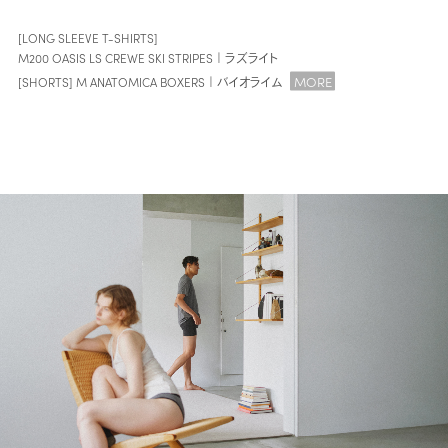
[LONG SLEEVE T-SHIRTS]
M200 OASIS LS CREWE SKI STRIPES｜ラズライト
MORE
[SHORTS] M ANATOMICA BOXERS｜バイオライム