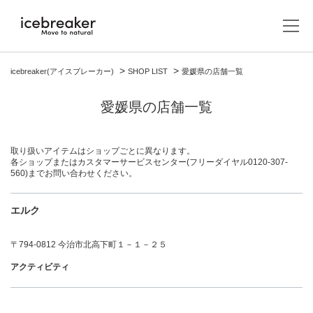
icebreaker(アイスブレーカー)
SHOP LIST
愛媛県の店舗一覧
愛媛県の店舗一覧
取り扱いアイテムはショップごとに異なります。
各ショップまたはカスタマーサービスセンター(フリーダイヤル0120-307-
560)までお問い合わせください。
エルク
メンズ
アウター/ジャケット
ウィメンズ
〒794-0812 今治市北高下町１－１－２５
アウター/ジャケット
アクセサリー
アクティビティ
キャップ/ビーニー/ヘッドバンド
ABOUT US
カットソー（長袖）
レイヤー
カットソー（長袖）
icebreakerについて
グローブ