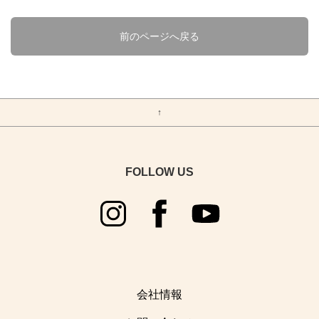
カットソー（半袖）
アンダーウェア
FEATURED
カットソー（半袖）
特集
PRODUCTS
マフラー/ネックカバー
前のページへ戻る
特設ページ
シャツ/ポロシャツ
ベースレイヤー
新着商品
プロダクトについて
シャツ/ポロシャツ
靴下/ソックス
THE JOURNAL
セーター/カーディガン
ミッドレイヤー
TRANSPARENCY REPORT
セール
セーター/カーディガン
ジャーナル
icebreakerの取り組み
パンツ/ボトムス
アウターレイヤー
↑
アウトレット
パンツ/スカート/ボトムス
NEWS
ZQ MERINO
アンダーウェア/タイツ
ニュース
アンダーウェア/タイツ
ZQメリノ
FOLLOW US
靴下/ソックス
BLOG
靴下/ソックス
Brand films
ブログ
ブランド紹介動画
HOW TO CARE
お手入れ
会社情報
REPAIR