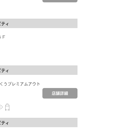
ビティ
６Ｆ
ビティ
7りんくうプレミアムアウト
店舗詳細
ビティ