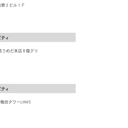
駅前第２ビル１Ｆ
ビティ
貨店うめだ本店８階グリ
ビティ
梅田タワーLINKS