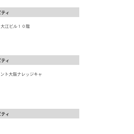
ビティ
２ 大江ビル１０階
ビティ
フロント大阪ナレッジキャ
ビティ