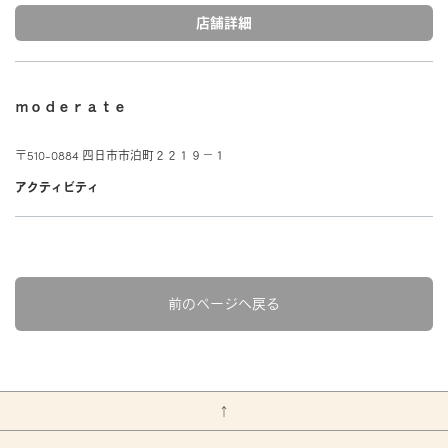
カットソー（半袖）
アンダーウェア
FEATURED
店舗詳細
カットソー（半袖）
特集
PRODUCTS
マフラー/ネックカバー
特設ページ
シャツ/ポロシャツ
ベースレイヤー
新着商品
プロダクトについて
シャツ/ポロシャツ
靴下/ソックス
THE JOURNAL
ｍｏｄｅｒａｔｅ
セーター/カーディガン
ミッドレイヤー
TRANSPARENCY REPORT
セール
セーター/カーディガン
ジャーナル
icebreakerの取り組み
〒510-0884 四日市市泊町２２１９－１
パンツ/ボトムス
アウターレイヤー
アウトレット
パンツ/スカート/ボトムス
NEWS
アクティビティ
ZQ MERINO
アンダーウェア/タイツ
ニュース
アンダーウェア/タイツ
ZQメリノ
靴下/ソックス
BLOG
靴下/ソックス
Brand films
ブログ
前のページへ戻る
ブランド紹介動画
HOW TO CARE
お手入れ
↑
REPAIR