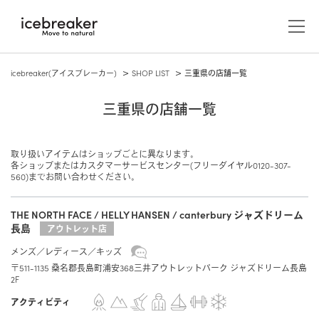
icebreaker(アイスブレーカー)
SHOP LIST
三重県の店舗一覧
三重県の店舗一覧
取り扱いアイテムはショップごとに異なります。
各ショップまたはカスタマーサービスセンター(フリーダイヤル0120-307-
560)までお問い合わせください。
THE NORTH FACE / HELLY HANSEN / canterbury ジャズドリーム
長島
アウトレット店
メンズ
アウター/ジャケット
ウィメンズ
メンズ
レディース
キッズ
アウター/ジャケット
アクセサリー
〒511-1135 桑名郡長島町浦安368三井アウトレットパーク ジャズドリーム長島
キャップ/ビーニー/ヘッドバンド
2F
ABOUT US
カットソー（長袖）
レイヤー
カットソー（長袖）
アクティビティ
icebreakerについて
グローブ