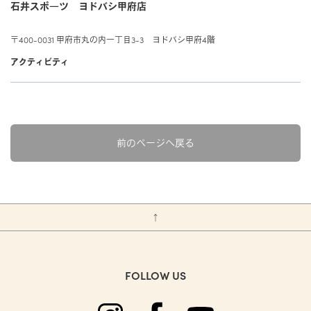
カットソー（半袖）
アンダーウェア
石井スポ―ツ ヨドバシ甲府店
FEATURED
カットソー（半袖）
特集
PRODUCTS
マフラー/ネックカバー
特設ページ
シャツ/ポロシャツ
ベースレイヤー
〒400-0031 甲府市丸の内一丁目3-3 ヨドバシ甲府4階
新着商品
プロダクトについて
シャツ/ポロシャツ
アクティビティ
靴下/ソックス
THE JOURNAL
セーター/カーディガン
ミッドレイヤー
TRANSPARENCY REPORT
セール
セーター/カーディガン
ジャーナル
icebreakerの取り組み
パンツ/ボトムス
アウターレイヤー
アウトレット
パンツ/スカート/ボトムス
NEWS
ZQ MERINO
前のページへ戻る
アンダーウェア/タイツ
ニュース
アンダーウェア/タイツ
ZQメリノ
靴下/ソックス
BLOG
靴下/ソックス
Brand films
ブログ
↑
ブランド紹介動画
HOW TO CARE
お手入れ
FOLLOW US
REPAIR