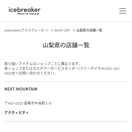
icebreaker(アイスブレーカー)
SHOP LIST
山梨県の店舗一覧
山梨県の店舗一覧
取り扱いアイテムはショップごとに異なります。
各ショップまたはカスタマーサービスセンター(フリーダイヤル0120-307-
560)までお問い合わせください。
NEXT MOUNTAIN
メンズ
アウター/ジャケット
ウィメンズ
〒407-0023 韮崎市中央町3-15
アウター/ジャケット
アクセサリー
アクティビティ
キャップ/ビーニー/ヘッドバンド
ABOUT US
カットソー（長袖）
レイヤー
カットソー（長袖）
icebreakerについて
グローブ