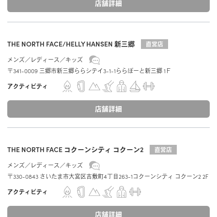
カットソー（半袖）
アンダーウェア
店舗詳細
FEATURED
カットソー（半袖）
特集
PRODUCTS
マフラー/ネックカバー
特設ページ
シャツ/ポロシャツ
ベースレイヤー
新着商品
プロダクトについて
シャツ/ポロシャツ
THE NORTH FACE/HELLY HANSEN 新三郷
直営店
靴下/ソックス
THE JOURNAL
セーター/カーディガン
ミッドレイヤー
TRANSPARENCY REPORT
セール
メンズ
レディース
キッズ
セーター/カーディガン
ジャーナル
〒341-0009 三郷市新三郷ららシテイ3-1-1ららぽーと新三郷 1Ｆ
icebreakerの取り組み
パンツ/ボトムス
アウターレイヤー
アウトレット
パンツ/スカート/ボトムス
アクティビティ
NEWS
ZQ MERINO
アンダーウェア/タイツ
ニュース
店舗詳細
アンダーウェア/タイツ
ZQメリノ
靴下/ソックス
BLOG
靴下/ソックス
Brand films
ブログ
THE NORTH FACE コクーンシティ コクーン2
直営店
ブランド紹介動画
メンズ
レディース
キッズ
HOW TO CARE
〒330-0843 さいたま市大宮区吉敷町4丁目263-1コクーンシティ コクーン2 2F
お手入れ
アクティビティ
REPAIR
店舗詳細