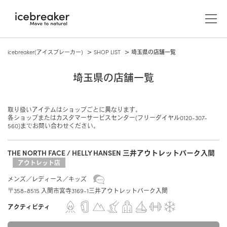
icebreaker(アイスブレーカー)
SHOP LIST
埼玉県の店舗一覧
埼玉県の店舗一覧
取り扱いアイテムはショップごとに異なります。
各ショップまたはカスタマーサービスセンター(フリーダイヤル0120-307-
560)までお問い合わせください。
THE NORTH FACE / HELLY HANSEN 三井アウトレットパーク入間
アウトレット店
メンズ
アウター/ジャケット
ウィメンズ
メンズ
レディース
キッズ
アウター/ジャケット
アクセサリー
〒358-8515 入間市宮寺3169-1三井アウトレットパーク入間
キャップ/ビーニー/ヘッドバンド
ABOUT US
カットソー（長袖）
アクティビティ
レイヤー
カットソー（長袖）
icebreakerについて
グローブ